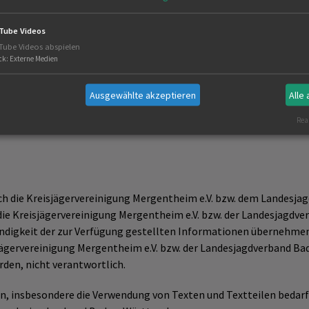
Tube Videos
Tube Videos abspielen
ck
:
Externe Medien
Ausgewählte akzeptieren
Alle
Real
rch die Kreisjägervereinigung Mergentheim e.V. bzw. dem Lande
n die Kreisjägervereinigung Mergentheim e.V. bzw. der Landesjag
tändigkeit der zur Verfügung gestellten Informationen übernehmen.
isjägervereinigung Mergentheim e.V. bzw. der Landesjagdverband Ba
rden, nicht verantwortlich.
en, insbesondere die Verwendung von Texten und Textteilen bedar