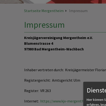
Startseite Mergentheim
Impressum
Impressum
Kreisjägervereinigung Mergentheim e.V.
Blumenstrasse 4
97980 Bad Mergentheim-Wachbach
Inhaber vertreten durch: Kreisjägermeister Floria
Registergericht: Amtsgericht Ulm
Dienst
Register: VR 263
Hier können S
Internet:
https://www.kjv-mergentheim.de
erfahren, les