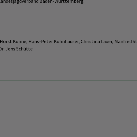
m Landesjagdverband Baden-Württemberg.
rst Künne, Hans-Peter Kuhnhäuser, Christina Lauer, Manfred Stüt
 Dr .Jens Schütte