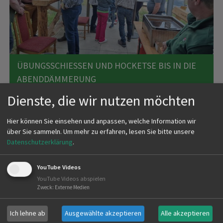
ÜBUNGSSCHIESSEN UND HOCKETSE BIS IN DIE A
BENDDÄMMERUNG
Dienste, die wir nutzen möchten
Schießen und im Anschluss einen gemütlichen Abend
mit Wildschweinbratwürsten, das gab es bei der
Hier können Sie einsehen und anpassen, welche Information wir
ersten Hocketse der KJV. Um 16:00 Uhr starteten
über Sie sammeln.
Um mehr zu erfahren, lesen Sie bitte unsere
die…
Datenschutzerklärung
.
YouTube Videos
mehr
YouTube Videos abspielen
Zweck
:
Externe Medien
Ich lehne ab
Ausgewählte akzeptieren
Alle akzeptieren