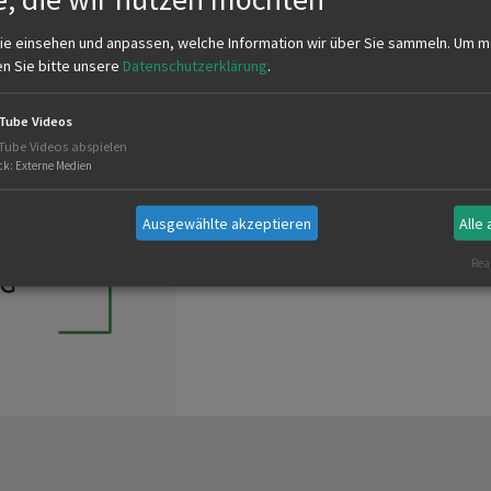
ie einsehen und anpassen, welche Information wir über Sie sammeln.
Um m
en Sie bitte unsere
Datenschutzerklärung
.
Tube Videos
Tube Videos abspielen
ck
:
Externe Medien
SATZUNG DER KREISJÄGERVER
E.V.
Ausgewählte akzeptieren
Alle
Real