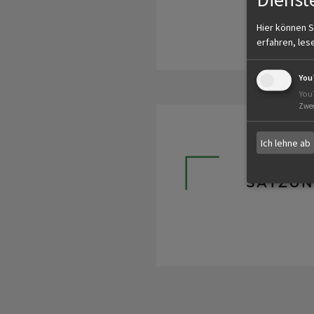
Hier können S
erfahren, les
You
You
Zwe
Ich lehne ab