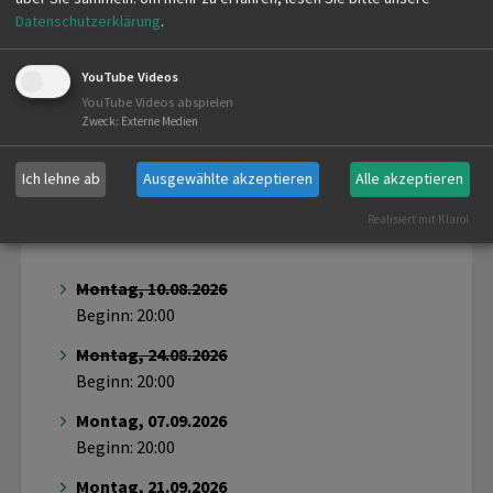
Termin exportieren
Datenschutzerklärung
.
YouTube Videos
YouTube Videos abspielen
Zweck
:
Externe Medien
Ich lehne ab
Ausgewählte akzeptieren
Alle akzeptieren
Realisiert mit Klaro!
Montag, 10.08.2026
Beginn: 20:00
Montag, 24.08.2026
Beginn: 20:00
Montag, 07.09.2026
Beginn: 20:00
Montag, 21.09.2026