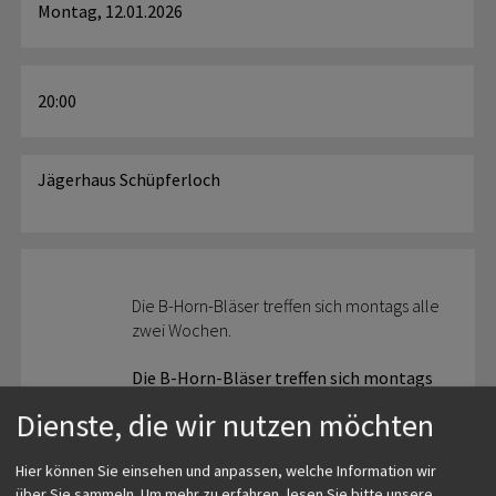
Montag, 12.01.2026
20:00
Jägerhaus Schüpferloch
Die B-Horn-Bläser treffen sich montags alle
zwei Wochen.
Die B-Horn-Bläser treffen sich montags
alle zwei Wochen. Interessierte sind
Dienste, die wir nutzen möchten
herzlich eingeladen!
Hier können Sie einsehen und anpassen, welche Information wir
über Sie sammeln.
Um mehr zu erfahren, lesen Sie bitte unsere