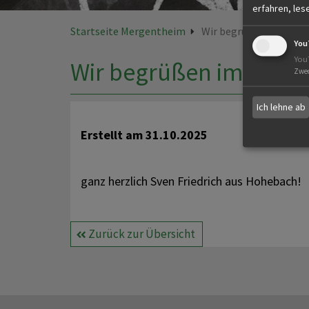
erfahren, les
Startseite Mergentheim
Wir begrüßen im HR 
You
You
Wir begrüßen im HR M
Zwe
Ich lehne ab
Erstellt am
31.10.2025
ganz herzlich Sven Friedrich aus Hohebach!
Zurück zur Übersicht