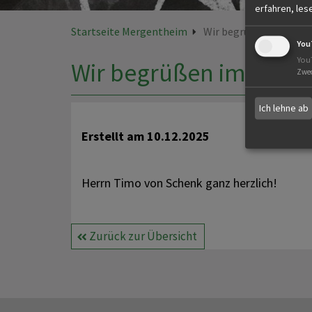
erfahren, les
Startseite Mergentheim
Wir begrüßen im HR C
You
You
Wir begrüßen im HR Cr
Zwe
Ich lehne ab
Erstellt am
10.12.2025
Herrn Timo von Schenk ganz herzlich!
Zurück zur Übersicht